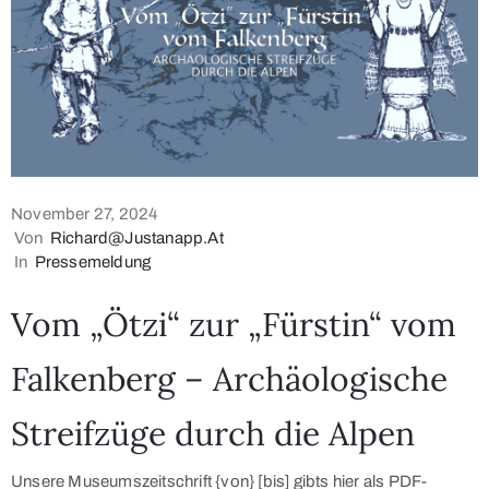
info@museum-
murtal.at
November 27, 2024
Von
Richard@justanapp.at
Impressum
In
Pressemeldung
/
Vom „Ötzi“ zur „Fürstin“ vom
Datenschutzerklärung
Falkenberg – Archäologische
Streifzüge durch die Alpen
Unsere Museumszeitschrift {von} [bis] gibts hier als PDF-