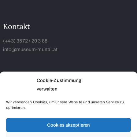
Kontakt
(+43) 3572 / 20 3 88
info@museum-murtal.at
Cookie-Zustimmung
verwalten
Wir verwenden Cookies, um unsere Website und unseren Service zu
optimieren.
Museum Murtal –
Just An App
© 2024 /
Impressum
–
Datenschutzbestimmungen
Cookies akzeptieren