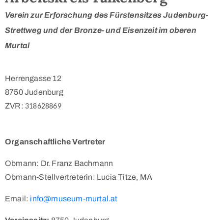
Verein zur Erforschung des Fürstensitzes Judenburg-
Strettweg und der Bronze- und Eisenzeit im oberen
info@museum-
Murtal
murtal.at
Herrengasse 12
8750 Judenburg
ZVR:
318628869
Impressum
/
Organschaftliche Vertreter
Datenschutzerklärung
Obmann: Dr. Franz Bachmann
Obmann-Stellvertreterin: Lucia Titze, MA
Email:
info@museum-murtal.at