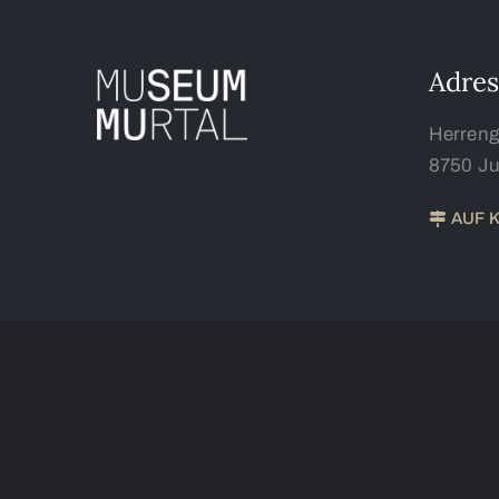
Adres
Herreng
8750 J
AUF 